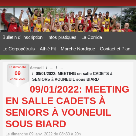
Panneau de gestion des cookies
Bulletin d' inscription
Infos pratiques
La Corrida
Le Corpopétrulis
Athlé Fit
Marche Nordique
Contact et Plan
Le
dimanche
Accueil
09
09/01/2022: MEETING en salle CADETS à
SENIORS à VOUNEUIL sous BIARD
JANV.
2022
09/01/2022: MEETING
EN SALLE CADETS À
SENIORS À VOUNEUIL
SOUS BIARD
Le
dimanche
09
janv.
2022
de 08h30 à 20h