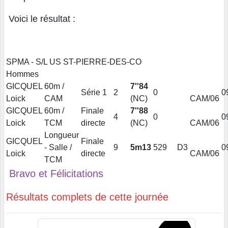
Voici le résultat :
SPMA - S/L US ST-PIERRE-DES-CO
Hommes
GICQUEL
60m /
7''84
Série 1
2
0
0
Loick
CAM
(NC)
CAM/06
GICQUEL
60m /
Finale
7''88
4
0
0
Loick
TCM
directe
(NC)
CAM/06
Longueur
GICQUEL
Finale
- Salle /
9
5m13
529
D3
0
Loick
directe
CAM/06
TCM
Bravo et Félicitations
Résultats complets de cette journée