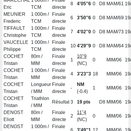
MARECHAL
1 000m /
Finale
8
4'05''6
0
D8
MAM/61
19
Eric
TCM
directe
MEUNIER
1 000m /
Finale
6
3'50''6
0
D8
MAM/69
19
Frederic
TCM
directe
TIFFAULT
1 000m /
Finale
7
4'02''0
0
D8
MAM/73
19
Christophe
TCM
directe
VAUCELLE
1 000m /
Finale
10
4'29''9
0
D8
MAM/64
19
Philippe
TCM
directe
COCHET
80m /
Finale
10''9
1
0
MIM/06
19
Tristan
MIM
directe
(NC)
COCHET
1 000m /
Finale
4
3'23''3
18
MIM/06
19
Tristan
MIM
directe
COCHET
Longueur
Finale
NM
-
1
MIM/06
19
Tristan
/ MIM
directe
(-0.4)
COCHET
Triathlon
Résultat
3
19 pts
D8
MIM/06
19
Tristan
/ MIM
DENOST
80m /
Finale
11''4
2
0
MIM/06
19
Eliott
MIM
directe
(NC)
DENOST
1 000m /
Finale
6
3'49''1
12
MIM/06
19