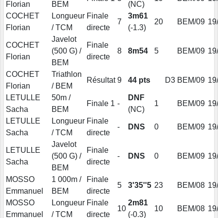
Florian
BEM
(NC)
COCHET
Longueur
Finale
3m61
7
20
BEM/09
19
Florian
/ TCM
directe
(-1.3)
Javelot
COCHET
Finale
(500 G) /
8
8m54
5
BEM/09
19
Florian
directe
BEM
COCHET
Triathlon
Résultat
9
44 pts
D3
BEM/09
19
Florian
/ BEM
LETULLE
50m /
DNF
Finale 1
-
1
BEM/09
19
Sacha
BEM
(NC)
LETULLE
Longueur
Finale
-
DNS
0
BEM/09
19
Sacha
/ TCM
directe
Javelot
LETULLE
Finale
(500 G) /
-
DNS
0
BEM/09
19
Sacha
directe
BEM
MOSSO
1 000m /
Finale
5
3'35''5
23
BEM/08
19
Emmanuel
BEM
directe
MOSSO
Longueur
Finale
2m81
10
10
BEM/08
19
Emmanuel
/ TCM
directe
(-0.3)