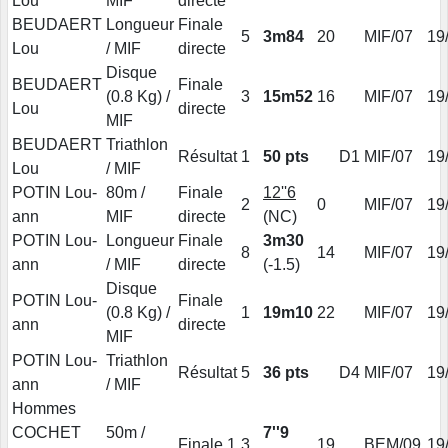
Lou
MIF
directe
BEUDAERT
Longueur
Finale
5
3m84
20
MIF/07
19
Lou
/ MIF
directe
Disque
BEUDAERT
Finale
(0.8 Kg) /
3
15m52
16
MIF/07
19
Lou
directe
MIF
BEUDAERT
Triathlon
Résultat
1
50 pts
D1
MIF/07
19
Lou
/ MIF
POTIN Lou-
80m /
Finale
12''6
2
0
MIF/07
19
ann
MIF
directe
(NC)
POTIN Lou-
Longueur
Finale
3m30
8
14
MIF/07
19
ann
/ MIF
directe
(-1.5)
Disque
POTIN Lou-
Finale
(0.8 Kg) /
1
19m10
22
MIF/07
19
ann
directe
MIF
POTIN Lou-
Triathlon
Résultat
5
36 pts
D4
MIF/07
19
ann
/ MIF
Hommes
COCHET
50m /
7''9
Finale 1
3
19
BEM/09
19