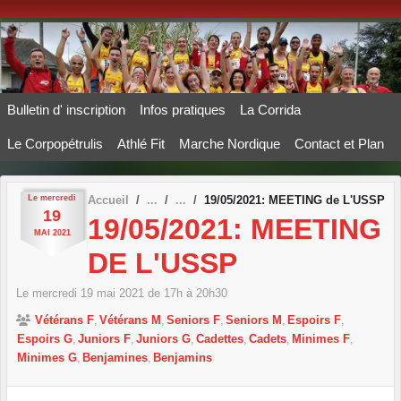
Panneau de gestion des cookies
Bulletin d' inscription
Infos pratiques
La Corrida
Le Corpopétrulis
Athlé Fit
Marche Nordique
Contact et Plan
Le
mercredi
Accueil
19/05/2021: MEETING de L'USSP
19
19/05/2021: MEETING
MAI
2021
DE L'USSP
Le
mercredi
19
mai
2021
de 17h à 20h30
Vétérans F
Vétérans M
Seniors F
Seniors M
Espoirs F
Espoirs G
Juniors F
Juniors G
Cadettes
Cadets
Minimes F
Minimes G
Benjamines
Benjamins