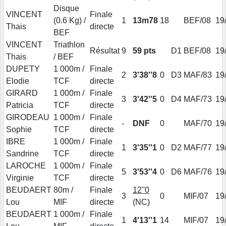
Disque
VINCENT
Finale
(0.6 Kg) /
1
13m78
18
BEF/08
19
Thais
directe
BEF
VINCENT
Triathlon
Résultat
9
59 pts
D1
BEF/08
19
Thais
/ BEF
DUPETY
1 000m /
Finale
2
3'38''8
0
D3
MAF/83
19
Elodie
TCF
directe
GIRARD
1 000m /
Finale
3
3'42''5
0
D4
MAF/73
19
Patricia
TCF
directe
GIRODEAU
1 000m /
Finale
-
DNF
0
MAF/70
19
Sophie
TCF
directe
IBRE
1 000m /
Finale
1
3'35''1
0
D2
MAF/77
19
Sandrine
TCF
directe
LAROCHE
1 000m /
Finale
5
3'53''4
0
D6
MAF/76
19
Virginie
TCF
directe
BEUDAERT
80m /
Finale
12''0
3
0
MIF/07
19
Lou
MIF
directe
(NC)
BEUDAERT
1 000m /
Finale
1
4'13''1
14
MIF/07
19