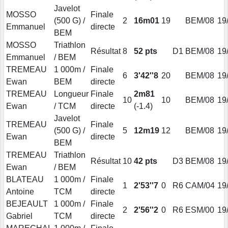
Javelot
MOSSO
Finale
(500 G) /
2
16m01
19
BEM/08
19
Emmanuel
directe
BEM
MOSSO
Triathlon
Résultat
8
52 pts
D1
BEM/08
19
Emmanuel
/ BEM
TREMEAU
1 000m /
Finale
6
3'42''8
20
BEM/08
19
Ewan
BEM
directe
TREMEAU
Longueur
Finale
2m81
10
10
BEM/08
19
Ewan
/ TCM
directe
(-1.4)
Javelot
TREMEAU
Finale
(500 G) /
5
12m19
12
BEM/08
19
Ewan
directe
BEM
TREMEAU
Triathlon
Résultat
10
42 pts
D3
BEM/08
19
Ewan
/ BEM
BLATEAU
1 000m /
Finale
1
2'53''7
0
R6
CAM/04
19
Antoine
TCM
directe
BEJEAULT
1 000m /
Finale
2
2'56''2
0
R6
ESM/00
19
Gabriel
TCM
directe