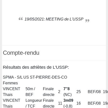
19/05/2021: MEETING de L'USSP
Compte-rendu
Résultats des athlètes de L'USSP:
SPMA - S/L US ST-PIERRE-DES-CO
Femmes
VINCENT
50m /
Finale
7''8
2
25
BEF/08
19
Thais
BEF
directe
(NC)
VINCENT
Longueur
Finale
3m09
11
16
BEF/08
19
Thais
/ TCF
directe
(-0.8)