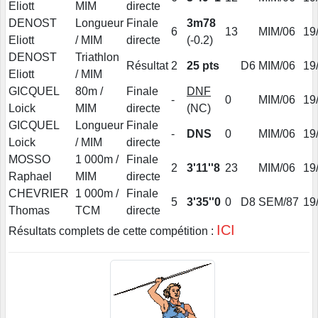
Eliott
MIM
directe
DENOST
Longueur
Finale
3m78
6
13
MIM/06
19
Eliott
/ MIM
directe
(-0.2)
DENOST
Triathlon
Résultat
2
25 pts
D6
MIM/06
19
Eliott
/ MIM
GICQUEL
80m /
Finale
DNF
-
0
MIM/06
19
Loick
MIM
directe
(NC)
GICQUEL
Longueur
Finale
-
DNS
0
MIM/06
19
Loick
/ MIM
directe
MOSSO
1 000m /
Finale
2
3'11''8
23
MIM/06
19
Raphael
MIM
directe
CHEVRIER
1 000m /
Finale
5
3'35''0
0
D8
SEM/87
19
Thomas
TCM
directe
ICI
Résultats complets de cette compétition :