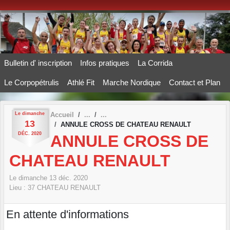
Panneau de gestion des cookies
Bulletin d' inscription
Infos pratiques
La Corrida
Le Corpopétrulis
Athlé Fit
Marche Nordique
Contact et Plan
Le
dimanche
Accueil
13
ANNULE CROSS DE CHATEAU RENAULT
DÉC.
2020
ANNULE CROSS DE
CHATEAU RENAULT
Le
dimanche
13
déc.
2020
Lieu :
37
CHATEAU RENAULT
En attente d'informations