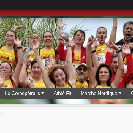
Le Corpopétrulis
Athlé Fit
Marche Nordique
n