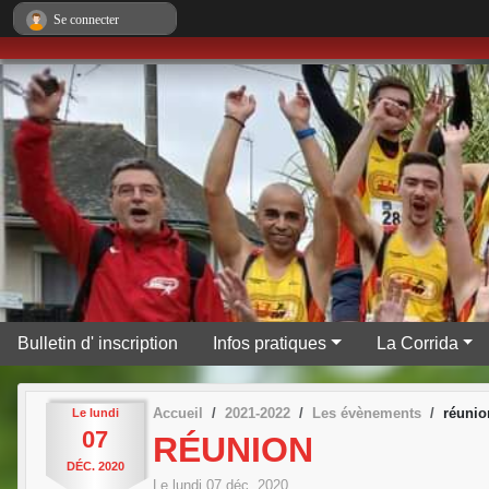
Panneau de gestion des cookies
Se connecter
Bulletin d' inscription
Infos pratiques
La Corrida
Accueil
2021-2022
Les évènements
réunio
Le
lundi
07
RÉUNION
DÉC.
2020
Le
lundi
07
déc.
2020