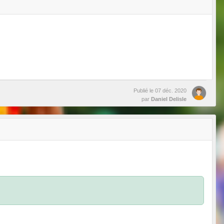
Publié le
07 déc. 2020
par
Daniel Delisle