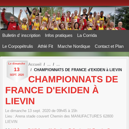
Panneau de gestion des cookies
Bulletin d' inscription
Infos pratiques
La Corrida
Le Corpopétrulis
Athlé Fit
Marche Nordique
Contact et Plan
Le
dimanche
Accueil
13
CHAMPIONNATS DE FRANCE d'EKIDEN à LIEVIN
SEPT.
2020
CHAMPIONNATS DE
FRANCE D'EKIDEN À
LIEVIN
Le
dimanche
13
sept.
2020
de 09h45 à 15h
Lieu :
Arena stade couvert Chemin des MANUFACTURES
62800
LIEVIN