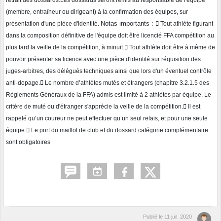
retrait des dossards.
Les
dossards seront remis au responsable de l'équipe
(membre, entraîneur ou dirigeant) à la
confirmation des équipes, sur
Notas importants
:
présentation d'une pièce d'identité.

Tout athlète figurant
dans la composition définitive de l'équipe doit être licencié FFA compétition au
plus tard la veille de la compétition, à minuit.

Tout athlète doit être à même de
pouvoir présenter sa licence avec une pièce d'identité sur réquisition
des
juges
-arbitres, des délégués techniques ainsi que lors d'un éventuel contrôle
anti-
dopage.

Le nombre d’athlètes mutés et étrangers (chapitre 3.2.1.5 des
Règlements Généraux de la FFA)
admis est limité à 2 athlètes par équipe. Le
critère de muté ou d'étranger s'apprécie la veille de la
compétition.

Il est
rappelé qu’un coureur ne peut effectuer qu’un seul relais, et pour une seule
équipe.

Le port du maillot
de club et du dossard catégorie complémentaire
sont obligatoires
Publié le
11 juil. 2020