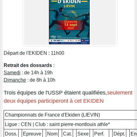
Départ de l'EKIDEN : 11h00
Retrait des dossards
:
Samedi
: de 14h à 19h
Dimanche
: de 8h à 10h
Trois équipes de l'USSP étaient qualifiées,
seulement
deux équipes participeront à cet EKIDEN
Championnats de France d'Ekiden (LIEVIN)
Ligue : CEN | Club : saint pierre-montlouis athle*
Doss.
Epreuve
Nom
Cat.
Sexe
Perf.
Dépt.
En