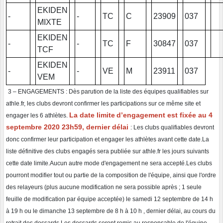
EKIDEN
-
-
TC
C
23909
037
MIXTE
EKIDEN
-
-
TC
F
30847
037
TCF
EKIDEN
-
-
VE
M
23911
037
VEM
3
– ENGAGEMENTS
:
Dès parution de la liste des équipes qualifiables sur
athle.fr, les clubs devront confirmer les participations
sur ce même site et
La date limite
d’engagement e
st fixée au 4
engager les 6 athlètes
.
septembre
2020
23h59, dernier délai
: Les
clubs qualifiables devront
donc confirmer leur participation et engager les athlètes avant cette date.
La
liste définitive des clubs engagés sera publiée sur athle.fr les jours suivants
cette date limite.
Aucun autre mode d'engagement ne sera accepté.
Les
clubs
pourront modifier tout ou partie de la composition de l'équipe, ainsi que l'ordre
des relayeurs
(plus aucune modification ne sera possible après
; 1 seule
feuille de modification par équipe acceptée) le
samedi 12 septembre de 14 h
à 19 h ou le dimanche 13 septembre de 8 h à 10
h , dernier délai, au cours
du