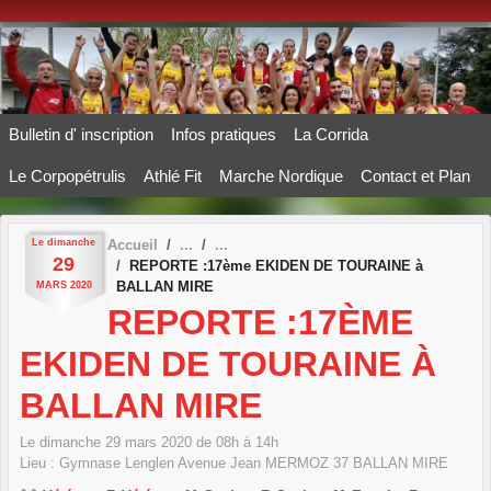
Panneau de gestion des cookies
Bulletin d' inscription
Infos pratiques
La Corrida
Le Corpopétrulis
Athlé Fit
Marche Nordique
Contact et Plan
Le
dimanche
Accueil
29
REPORTE :17ème EKIDEN DE TOURAINE à
BALLAN MIRE
MARS
2020
REPORTE :17ÈME
EKIDEN DE TOURAINE À
BALLAN MIRE
Le
dimanche
29
mars
2020
de 08h à 14h
Lieu :
Gymnase Lenglen Avenue Jean MERMOZ
37
BALLAN MIRE