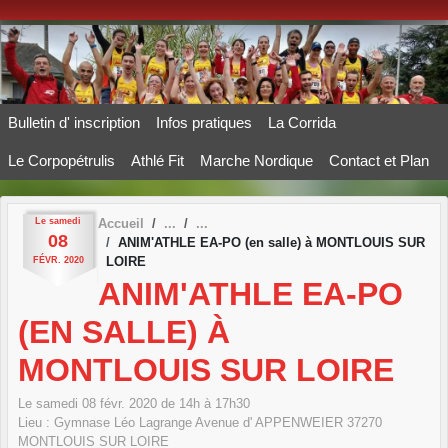
Panneau de gestion des cookies
Bulletin d' inscription
Infos pratiques
La Corrida
Le Corpopétrulis
Athlé Fit
Marche Nordique
Contact et Plan
Le
samedi
Accueil
08
ANIM'ATHLE EA-PO (en salle) à MONTLOUIS SUR
LOIRE
FÉVR.
2020
ANIM'ATHLE EA-PO
(EN SALLE) À
MONTLOUIS SUR LOIRE
Le
samedi
08
févr.
2020
de 14h à 17h30
Lieu :
Gymnase Léo Lagrange Avenue d' APPENWEIER
37270
MONTLOUIS SUR LOIRE