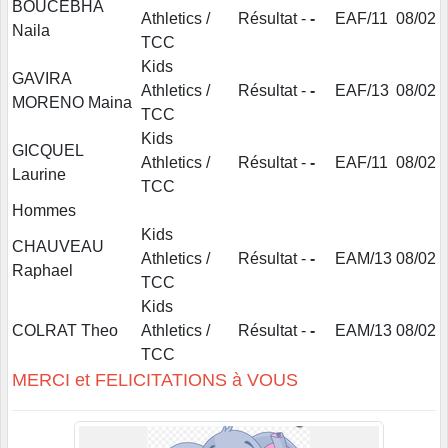
BOUCEBHA
Athletics /
Résultat
-
-
EAF/11
08/02
Naila
TCC
Kids
GAVIRA
Athletics /
Résultat
-
-
EAF/13
08/02
MORENO Maina
TCC
Kids
GICQUEL
Athletics /
Résultat
-
-
EAF/11
08/02
Laurine
TCC
Hommes
Kids
CHAUVEAU
Athletics /
Résultat
-
-
EAM/13
08/02
Raphael
TCC
Kids
COLRAT Theo
Athletics /
Résultat
-
-
EAM/13
08/02
TCC
MERCI et FELICITATIONS à VOUS