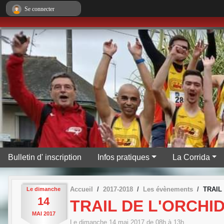
Panneau de gestion des cookies
Se connecter
Bulletin d' inscription
Infos pratiques
La Corrida
Accueil
2017-2018
Les évènements
TRAIL
Le
dimanche
14
TRAIL DE L'ORCHID
MAI
2017
Le
dimanche
14
mai
2017
de 08h à 13h