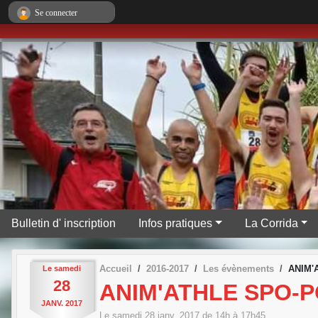
Panneau de gestion des cookies
Se connecter
Bulletin d' inscription
Infos pratiques
La Corrida
Accueil
2016-2017
Les évènements
ANIM'
Le
samedi
28
ANIM'ATHLE SPO-P
JANV.
2017
Le
samedi
28
janv.
2017
de 14h à 17h45