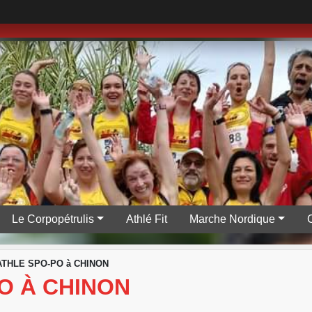
Le Corpopétrulis
Athlé Fit
Marche Nordique
ATHLE SPO-PO à CHINON
O À CHINON