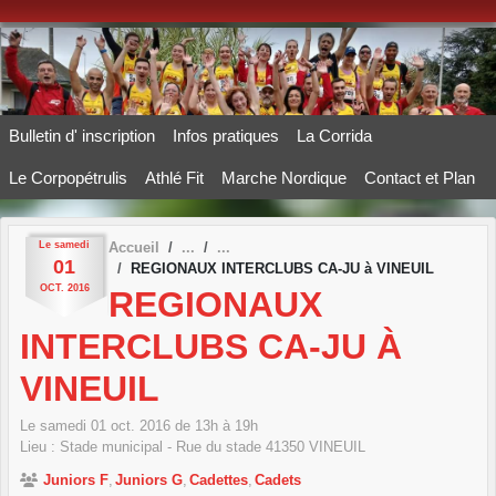
Panneau de gestion des cookies
Bulletin d' inscription
Infos pratiques
La Corrida
Le Corpopétrulis
Athlé Fit
Marche Nordique
Contact et Plan
Le
samedi
Accueil
01
REGIONAUX INTERCLUBS CA-JU à VINEUIL
OCT.
2016
REGIONAUX
INTERCLUBS CA-JU À
VINEUIL
Le
samedi
01
oct.
2016
de 13h à 19h
Lieu :
Stade municipal - Rue du stade
41350
VINEUIL
Juniors F
Juniors G
Cadettes
Cadets