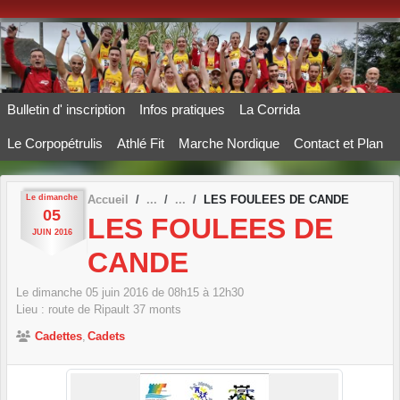
Panneau de gestion des cookies
Bulletin d' inscription
Infos pratiques
La Corrida
Le Corpopétrulis
Athlé Fit
Marche Nordique
Contact et Plan
Le
dimanche
Accueil
LES FOULEES DE CANDE
05
LES FOULEES DE
JUIN
2016
CANDE
Le
dimanche
05
juin
2016
de 08h15 à 12h30
Lieu :
route de Ripault
37
monts
Cadettes
Cadets