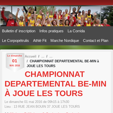
Panneau de gestion des cookies
Bulletin d' inscription
Infos pratiques
La Corrida
Le Corpopétrulis
Athlé Fit
Marche Nordique
Contact et Plan
Le
dimanche
Accueil
01
CHAMPIONNAT DEPARTEMENTAL BE-MIN à
JOUE LES TOURS
MAI
2016
CHAMPIONNAT
DEPARTEMENTAL BE-MIN
À JOUE LES TOURS
Le
dimanche
01
mai
2016
de 09h15 à 17h30
Lieu :
13 RUE JEAN BOUIN
37
JOUE LES TOURS