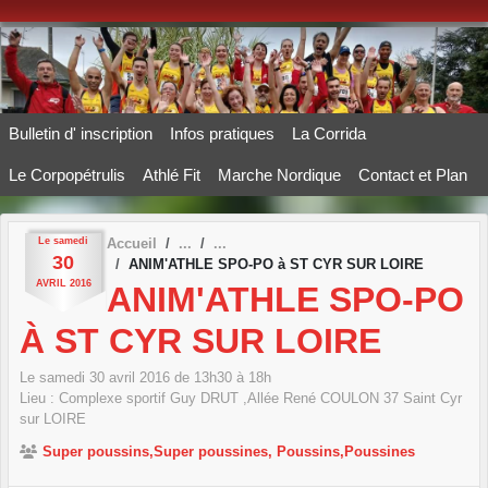
Panneau de gestion des cookies
Bulletin d' inscription
Infos pratiques
La Corrida
Le Corpopétrulis
Athlé Fit
Marche Nordique
Contact et Plan
Le
samedi
Accueil
30
ANIM'ATHLE SPO-PO à ST CYR SUR LOIRE
AVRIL
2016
ANIM'ATHLE SPO-PO
À ST CYR SUR LOIRE
Le
samedi
30
avril
2016
de 13h30 à 18h
Lieu :
Complexe sportif Guy DRUT ,Allée René COULON
37
Saint Cyr
sur LOIRE
Super poussins,Super poussines, Poussins,Poussines