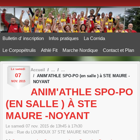
Panneau de gestion des cookies
Bulletin d' inscription
Infos pratiques
La Corrida
Le Corpopétrulis
Athlé Fit
Marche Nordique
Contact et Plan
Le
samedi
Accueil
07
ANIM'ATHLE SPO-PO (en salle ) à STE MAURE -
NOYANT
NOV.
2015
ANIM'ATHLE SPO-PO
(EN SALLE ) À STE
MAURE -NOYANT
Le
samedi
07
nov.
2015
de 13h45 à 17h30
Lieu :
Rue du LOUROUX
37
STE MAURE NOYANT