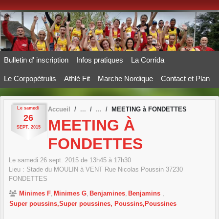
Panneau de gestion des cookies
Bulletin d' inscription
Infos pratiques
La Corrida
Le Corpopétrulis
Athlé Fit
Marche Nordique
Contact et Plan
Le
samedi
Accueil
MEETING à FONDETTES
26
MEETING À
SEPT.
2015
FONDETTES
Le
samedi
26
sept.
2015
de 13h45 à 17h30
Lieu :
Stade du MOULIN à VENT Rue Nicolas Poussin
37230
FONDETTES
Minimes F
Minimes G
Benjamines
Benjamins
Super poussins,Super poussines, Poussins,Poussines