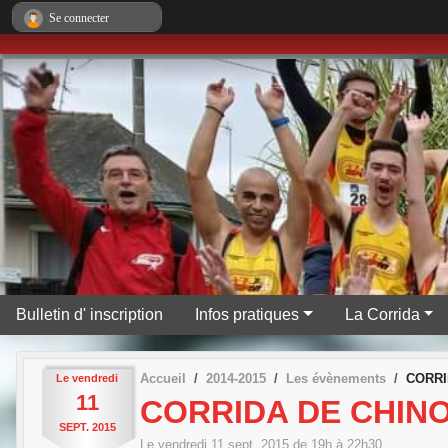
Panneau de gestion des cookies
Se connecter
Bulletin d' inscription
Infos pratiques
La Corrida
Accueil
2014-2015
Les évènements
CORRI
Le
vendredi
11
CORRIDA DE CHIN
SEPT.
2015
Le
vendredi
11
sept.
2015
de 19h à 22h30