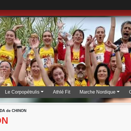
Le Corpopétrulis
Athlé Fit
Marche Nordique
DA de CHINON
ON