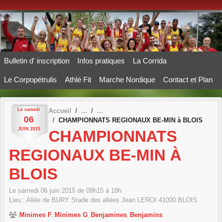
Panneau de gestion des cookies
Bulletin d' inscription
Infos pratiques
La Corrida
Le Corpopétrulis
Athlé Fit
Marche Nordique
Contact et Plan
Le
samedi
Accueil
06
CHAMPIONNATS REGIONAUX BE-MIN à BLOIS
JUIN
2015
CHAMPIONNATS
REGIONAUX BE-MIN À
BLOIS
Le
samedi
06
juin
2015
de 09h15 à 18h
Lieu :
Allée de BURY Stade des allées Jean LEROI
41000
BLOIS
Minimes F
Minimes G
Benjamines
Benjamins