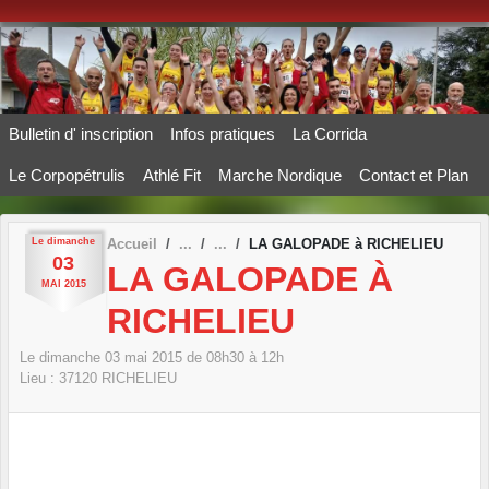
Panneau de gestion des cookies
Bulletin d' inscription
Infos pratiques
La Corrida
Le Corpopétrulis
Athlé Fit
Marche Nordique
Contact et Plan
Le
dimanche
Accueil
LA GALOPADE à RICHELIEU
03
LA GALOPADE À
MAI
2015
RICHELIEU
Le
dimanche
03
mai
2015
de 08h30 à 12h
Lieu :
37120
RICHELIEU