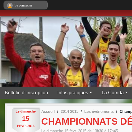
Panneau de gestion des cookies
Se connecter
Bulletin d' inscription
Infos pratiques
La Corrida
Accueil
2014-2015
Les évènements
Champi
Le
dimanche
15
CHAMPIONNATS DÉ
FÉVR.
2015
Le
dimanche
15
févr.
2015
de 13h30 à 17h45