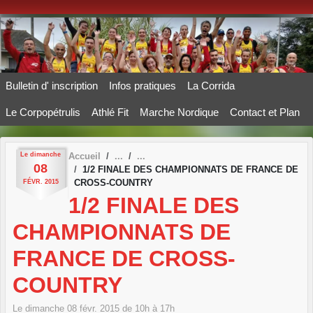
Panneau de gestion des cookies
Bulletin d' inscription
Infos pratiques
La Corrida
Le Corpopétrulis
Athlé Fit
Marche Nordique
Contact et Plan
Le
dimanche
Accueil
08
1/2 FINALE DES CHAMPIONNATS DE FRANCE DE
CROSS-COUNTRY
FÉVR.
2015
1/2 FINALE DES
CHAMPIONNATS DE
FRANCE DE CROSS-
COUNTRY
Le
dimanche
08
févr.
2015
de 10h à 17h