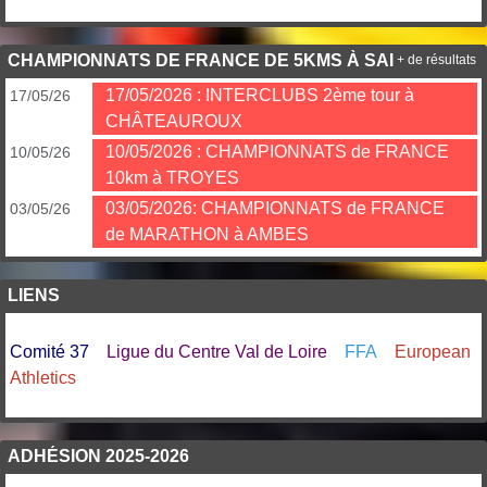
CHAMPIONNATS DE FRANCE DE 5KMS À SAINT OMER
+ de résultats
17/05/2026 : INTERCLUBS 2ème tour à
17/05/26
CHÂTEAUROUX
10/05/2026 : CHAMPIONNATS de FRANCE
10/05/26
10km à TROYES
03/05/2026: CHAMPIONNATS de FRANCE
03/05/26
de MARATHON à AMBES
LIENS
Comité 37
Ligue du Centre Val de Loire
FFA
European
Athletics
ADHÉSION 2025-2026