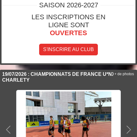
SAISON 2026-2027
LES INSCRIPTIONS EN
LIGNE SONT
OUVERTES
S'INSCRIRE AU CLUB
19/07/2026 : CHAMPIONNATS DE FRANCE U*NXT À
+ de photos
CHARLETY
Précedent
Sui