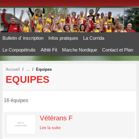
Panneau de gestion des cookies
Bulletin d' inscription
Infos pratiques
La Corrida
Le Corpopétrulis
Athlé Fit
Marche Nordique
Contact et Plan
Accueil
Equipes
EQUIPES
16 équipes
Vétérans F
Lire la suite