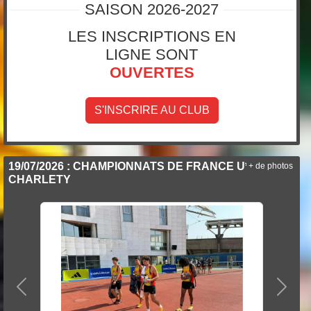
SAISON 2026-2027
LES INSCRIPTIONS EN
LIGNE SONT
OUVERTES
S'INSCRIRE AU CLUB
19/07/2026 : CHAMPIONNATS DE FRANCE U*NXT À
+ de photos
CHARLETY
Précedent
Suiva