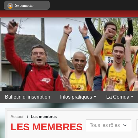
Panneau de gestion des cookies
Se connecter
Bulletin d' inscription
Infos pratiques
La Corrida
Accueil
Les membres
LES MEMBRES