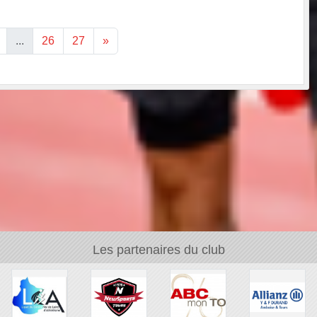
...
26
27
»
Les partenaires du club